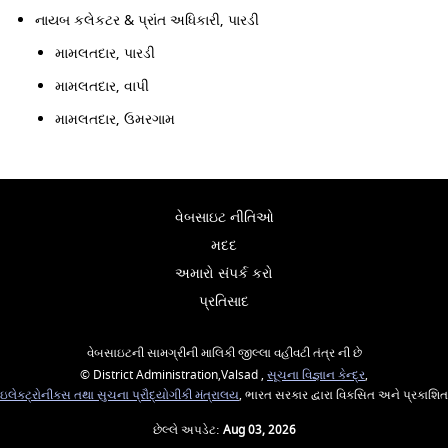
નાયબ કલેકટર & પ્રાંત અધિકારી, પારડી
મામલતદાર, પારડી
મામલતદાર, વાપી
મામલતદાર, ઉમરગામ
વેબસાઇટ નીતિઓ
મદદ
અમારો સંપર્ક કરો
પ્રતિસાદ
વેબસાઇટની સામગ્રીની માલિકી જીલ્લા વહીવટી તંત્ર ની છે
© District Administration,Valsad ,
સૂચના વિજ્ઞાન કેન્દ્ર
,
ઇલેક્ટ્રોનીક્સ તથા સુચના પ્રૌદ્યોગીકી મંત્રાલય
, ભારત સરકાર દ્વારા વિકસિત અને પ્રકાશિત
છેલ્લે અપડેટ:
Aug 03, 2026