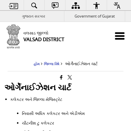
ગુજરાત સરકાર
Government of Gujarat
વલસાડ જીલ્લો
VALSAD DISTRICT
ઓર્ગેનાઈઝેશન ચાર્ટ
હોમ
જિલ્લા વિષે
ઓર્ગેનાઈઝેશન ચાર્ટ
કલેકટર અને જિલ્લા મેજિસ્ટ્રેટ
નિવાસી અધિક કલેકટર અને એડીએમ
ચીટનીશ ટુ કલેકટર