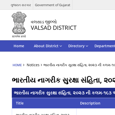
ગુજરાત સરકાર
Government of Gujarat
વલસાડ જીલ્લો
VALSAD DISTRICT
Home
About District
Directory
Departmen
Notices
ભારતીય નાગરીક સુરક્ષા સંહિતા, ૨૦૨૩ ની કલમ-૧૬૩
HOME
ભારતીય નાગરીક સુરક્ષા સંહિતા, ૨૦
ભારતીય નાગરીક સુરક્ષા સંહિતા, ૨૦૨૩ ની કલમ-૧૬૩ અન
Title
Description
ભારતીય નાગરીક સુરક્ષા સંહિતા, ૨૦૨૩