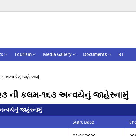
ts
Tourism
Media Gallery
Documents
RTI
 અન્વયેનું જાહેરનામું
૨૩ ની કલમ-૧૬૩ અન્વયેનું જાહેરનામું
્વયેનું જાહેરનામું
Start Date
En
08/06/2026
09